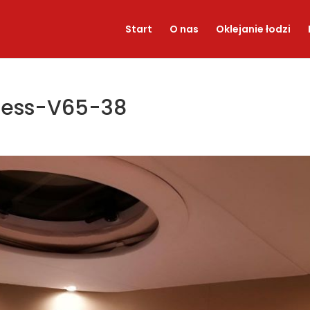
Start
O nas
Oklejanie łodzi
ncess-V65-38